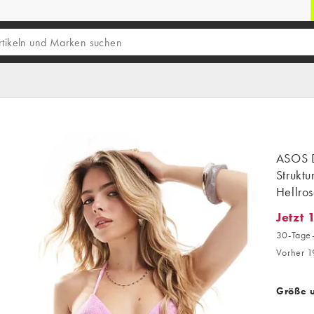
ASOS 
Struktu
Hellros
Jetzt 
Jetzt 1
30-Tage-
Vorher 1
Größe 