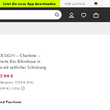
Jetzt die neue App downloaden
Hilfe und FAQ
DESIGN – Charlene –
rierte Rio-Bikinihose in
a mit seitlicher Schnürung
17,99 €
7,99 €. 30-Tage-Bestpreis 17,99 € (0%). Vorher 19,99 €. (-10%)
Bestpreis 17,99 €
(
0%
)
9,99 €
(
-10%
)
und Passform