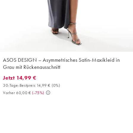
ASOS DESIGN – Asymmetrisches Satin-Maxikleid in
Grau mit Rückenausschnitt
Jetzt 14,99 €
Jetzt 14,99 €. 30-Tage-Bestpreis 14,99 € (0%). Vorher 60,00 €. 
30-Tage-Bestpreis 14,99 €
(
0%
)
Vorher 60,00 €
(
-75%
)