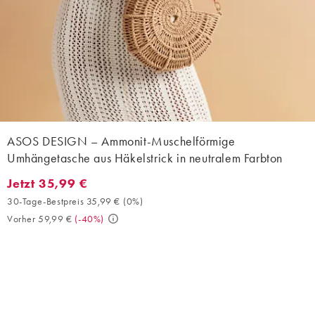
ASOS DESIGN – Ammonit-Muschelförmige
Umhängetasche aus Häkelstrick in neutralem Farbton
Jetzt 35,99 €
Jetzt 35,99 €. 30-Tage-Bestpreis 35,99 € (0%). Vorher 59,99 €. 
30-Tage-Bestpreis 35,99 €
(
0%
)
Vorher 59,99 €
(
-40%
)