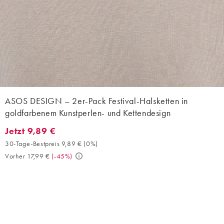
ASOS DESIGN – 2er-Pack Festival-Halsketten in
goldfarbenem Kunstperlen- und Kettendesign
Jetzt 9,89 €
Jetzt 9,89 €. 30-Tage-Bestpreis 9,89 € (0%). Vorher 17,99 €. (-4
30-Tage-Bestpreis 9,89 €
(
0%
)
Vorher 17,99 €
(
-45%
)