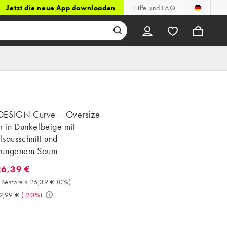
Jetzt die neue App downloaden
Hilfe und FAQ
ESIGN Curve – Oversize-
r in Dunkelbeige mit
sausschnitt und
wungenem Saum
26,39 €
6,39 €. 30-Tage-Bestpreis 26,39 € (0%). Vorher 32,99 €. (-20%)
Bestpreis 26,39 €
(
0%
)
2,99 €
(
-20%
)