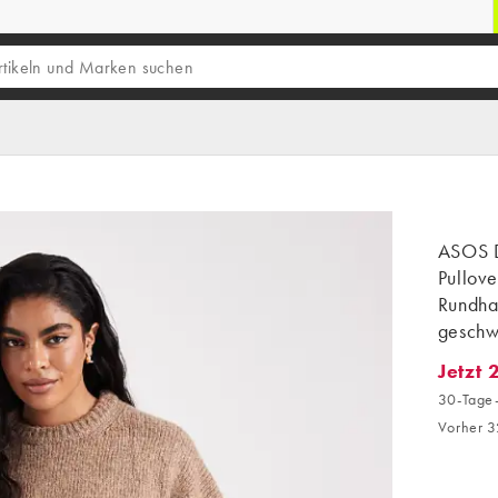
ASOS D
Pullove
Rundhal
gesch
Jetzt 
Jetzt 2
30-Tage-
Vorher 3