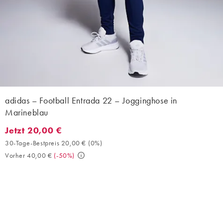
adidas – Football Entrada 22 – Jogginghose in
Marineblau
Jetzt 20,00 €
Jetzt 20,00 €. 30-Tage-Bestpreis 20,00 € (0%). Vorher 40,00 €.
30-Tage-Bestpreis 20,00 €
(
0%
)
Vorher 40,00 €
(
-50%
)