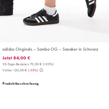
adidas Originals – Samba OG – Sneaker in Schwarz
Jetzt 84,00 €
Jetzt 84,00 €. 30-Tage-Bestpreis 70,00 € (+20%). Vorher 120,00
30-Tage-Bestpreis 70,00 €
(
+20%
)
Vorher 120,00 €
(
-30%
)
Produktbeschreibung