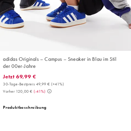
adidas Originals – Campus – Sneaker in Blau im Stil
der 00er-Jahre
Jetzt 69,99 €
Jetzt 69,99 €. 30-Tage-Bestpreis 49,99 € (+41%). Vorher 120,00
30-Tage-Bestpreis 49,99 €
(
+41%
)
Vorher 120,00 €
(
-41%
)
Produktbeschreibung