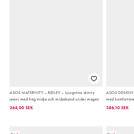
ASOS MATERNITY – RIDLEY – Ljusgröna skinny
ASOS DESIGN Ma
jeans med hög midja och midjeband under magen
med komfortstr
264,00 SEK
386,10 SEK
Deal
Deal