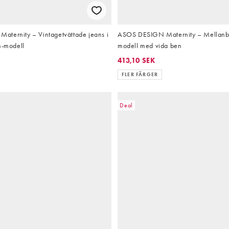
ternity – Vintagetvättade jeans i
ASOS DESIGN Maternity – Mellanblå
m-modell
modell med vida ben
413,10 SEK
FLER FÄRGER
Deal