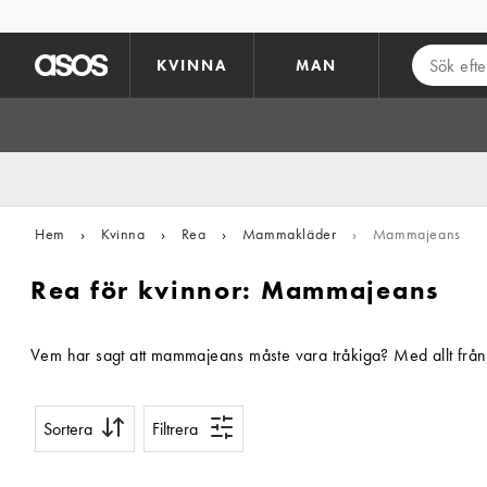
Hoppa till det huvudsakliga innehållet
KVINNA
MAN
Hem
›
Kvinna
›
Rea
›
Mammakläder
›
Mammajeans
Rea för kvinnor: Mammajeans
Vem har sagt att mammajeans måste vara tråkiga? Med allt från u
Sortera
Filtrera