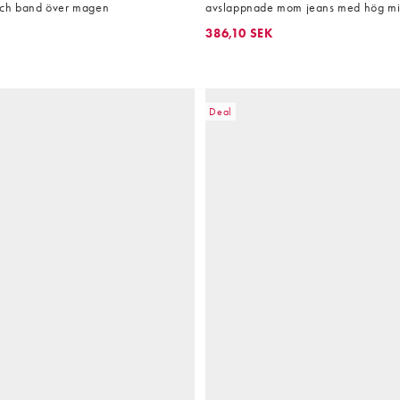
och band över magen
avslappnade mom jeans med hög mi
386,10 SEK
Deal