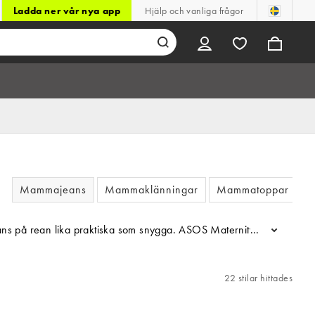
Ladda ner vår nya app
Hjälp och vanliga frågor
Mammajeans
Mammaklänningar
Mammatoppar
 på rean lika praktiska som snygga. ASOS Maternity har raka stilar 
...
22 stilar hittades