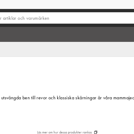
tsvängda ben till revor och klassiska skärningar är våra mammajeans
Läs mer om hur dessa produkter rankas