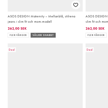
ASOS DESIGN Maternity – Mellanblå, stilrena
ASOS DESIGN Ma
jeans i slim fit och mom-modell
slim fit och mo
262,00 SEK
262,00 SEK
FLER FÄRGER
SÄLJER SNABBT
FLER FÄRGER
Deal
Deal