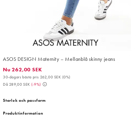
ASOS DESIGN Maternity – Mellanblå skinny jeans
Nu 262,00 SEK
Nu 262,00 SEK. 30-dagars bästa pris 262,00 SEK (0%). Då 289,
30-dagars bästa pris 262,00 SEK
(
0%
)
Då 289,00 SEK
(
-9%
)
Storlek och passform
Produktinformation