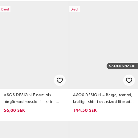
Deal
Deal
SÄLJER SNABBT
ASOS DESIGN Essentials
ASOS DESIGN – Beige, tvättad,
långärmad muscle fit-t-shirt i
kraftig t-shirt i oversized fit med
grönt
boxig passform och långa ärmar
56,00 SEK
144,50 SEK