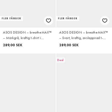
FLER FÄRGER
FLER FÄRGER
ASOS DESIGN – breatheMAX™
ASOS DESIGN – breatheMAX™
– Mörkgrå, kraftig t-shirt i
– Svart, kraftig, avslappnad t-
oversize och bomullsmix med
shirt med långa ärmar av
289,00 SEK
289,00 SEK
långa ärmar
bomullsmix
Deal