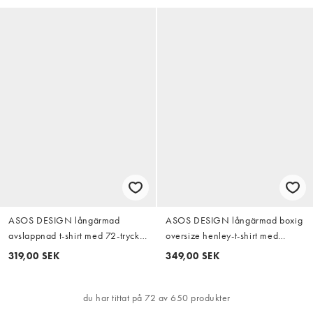
ASOS DESIGN långärmad
ASOS DESIGN långärmad boxig
avslappnad t-shirt med 72-tryck i
oversize henley-t-shirt med
marinblått
streetgrafik i grått
319,00 SEK
349,00 SEK
du har tittat på 72 av 650 produkter