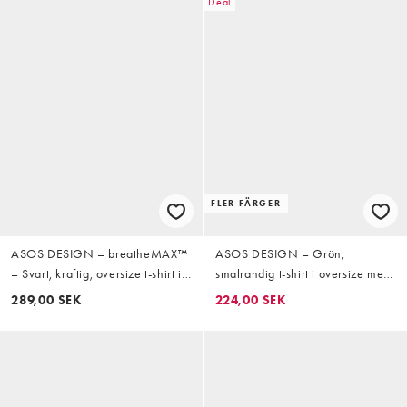
Deal
FLER FÄRGER
ASOS DESIGN – breatheMAX™
ASOS DESIGN – Grön,
– Svart, kraftig, oversize t-shirt i
smalrandig t-shirt i oversize med
bomullsmix med långa ärmar
boxig passform och ficka
289,00 SEK
224,00 SEK