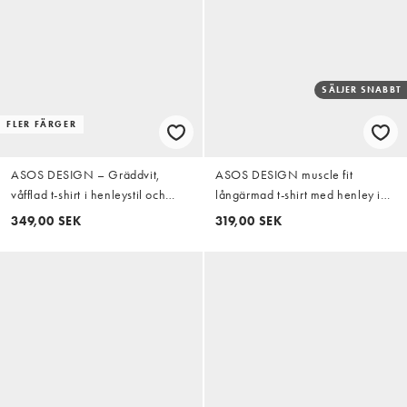
SÄLJER SNABBT
FLER FÄRGER
ASOS DESIGN – Gräddvit,
ASOS DESIGN muscle fit
våfflad t-shirt i henleystil och
långärmad t-shirt med henley i
oversize med boxig passform och
gråmelerad ribb
349,00 SEK
319,00 SEK
långa ärmar