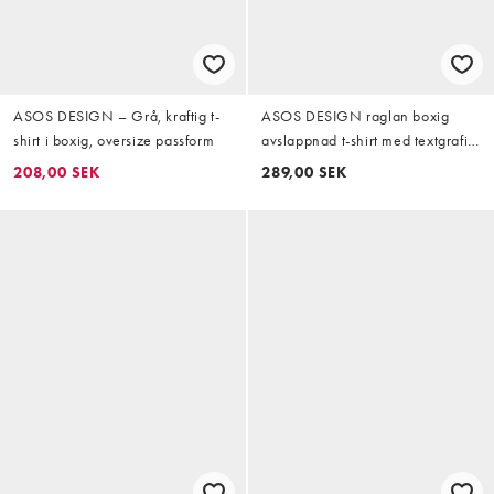
ASOS DESIGN – Grå, kraftig t-
ASOS DESIGN raglan boxig
shirt i boxig, oversize passform
avslappnad t-shirt med textgrafik
framtill i vitt
208,00 SEK
289,00 SEK