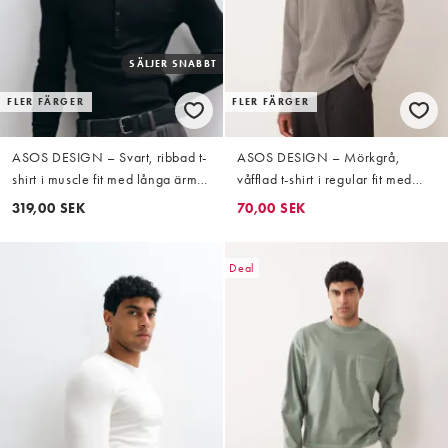
SÄLJER SNABBT
FLER FÄRGER
FLER FÄRGER
ASOS DESIGN – Svart, ribbad t-
ASOS DESIGN – Mörkgrå,
shirt i muscle fit med långa ärmar
våfflad t-shirt i regular fit med
och henleykrage
långa ärmar
319,00 SEK
70,00 SEK
Deal