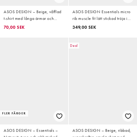
ASOS DESIGN – Beige, våfflad
ASOS DESIGN Essentials micro
t-shirt med långa ärmar och
rib muscle fit lätt stickad tröja i
regular fit
svart
70,00 SEK
349,00 SEK
Deal
FLER FÄRGER
ASOS DESIGN – Essentials –
ASOS DESIGN – Beige, ribbad,