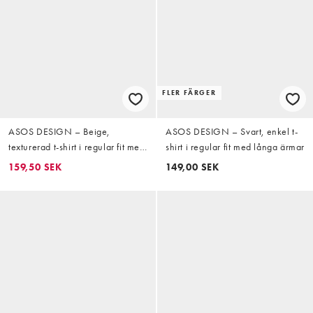
FLER FÄRGER
ASOS DESIGN – Beige,
ASOS DESIGN – Svart, enkel t-
texturerad t-shirt i regular fit med
shirt i regular fit med långa ärmar
långa ärmar och henleykrage
159,50 SEK
149,00 SEK