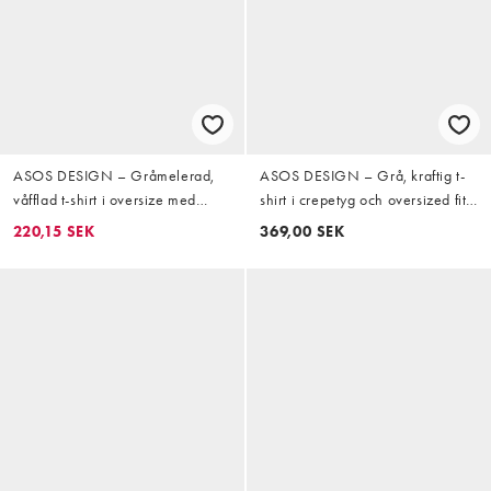
ASOS DESIGN – Gråmelerad,
ASOS DESIGN – Grå, kraftig t-
våfflad t-shirt i oversize med
shirt i crepetyg och oversized fit
långa ärmar och boxig passform
med långa ärmar och
220,15 SEK
369,00 SEK
fotbollstryck