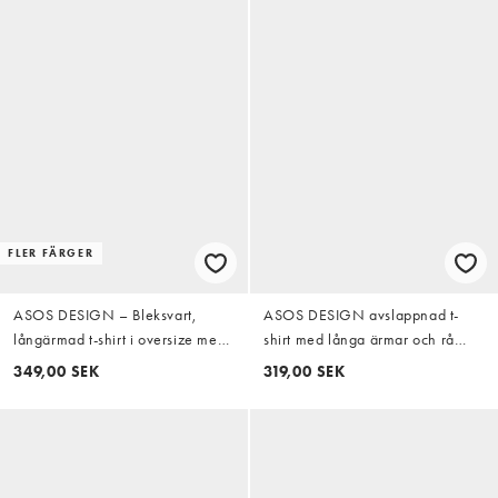
FLER FÄRGER
ASOS DESIGN – Bleksvart,
ASOS DESIGN avslappnad t-
långärmad t-shirt i oversize med
shirt med långa ärmar och rå
racingtryck fram- och baktill
sömdetalj i våffelstruktur
349,00 SEK
319,00 SEK