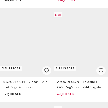
289,00 SEK
158,00 SEK
avslappnad passform
Deal
FLER FÄRGER
FLER FÄRGER
ASOS DESIGN – Vit bas-t-shirt
ASOS DESIGN – Essentials –
med långa ärmar och
Grå, långärmad t-shirt i regular
avslappnad passform
fit med långa ärmar
179,00 SEK
68,00 SEK