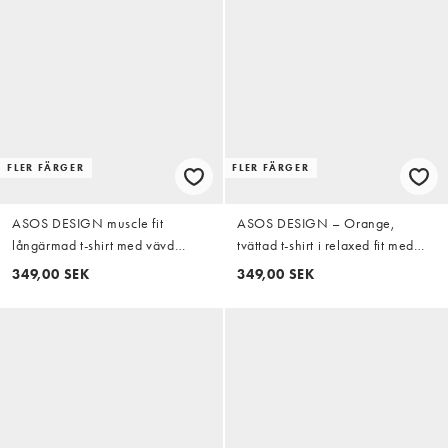
FLER FÄRGER
FLER FÄRGER
ASOS DESIGN muscle fit
ASOS DESIGN – Orange,
långärmad t-shirt med vävd
tvättad t-shirt i relaxed fit med
henley i burgundy ribb
långa ärmar
349,00 SEK
349,00 SEK