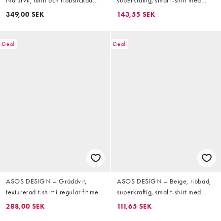
Naturvit, tunn och ribbstickad
superkraftig, smal t-shirt med
tröja i muscle fit
långa ärmar
349,00 SEK
143,55 SEK
Deal
Deal
ASOS DESIGN – Gräddvit,
ASOS DESIGN – Beige, ribbad,
texturerad t-shirt i regular fit med
superkraftig, smal t-shirt med
långa ärmar och henleykrage
långa ärmar
288,00 SEK
111,65 SEK