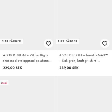
FLER FÄRGER
FLER FÄRGER
ASOS DESIGN – Vit, kraftig t-
ASOS DESIGN – breatheMAX™
shirt med avslappnad passform
– Kakigrön, kraftig t-shirt i
och långa ärmar
oversize med långa ärmar av
229,00 SEK
289,00 SEK
bomullsmix
Deal