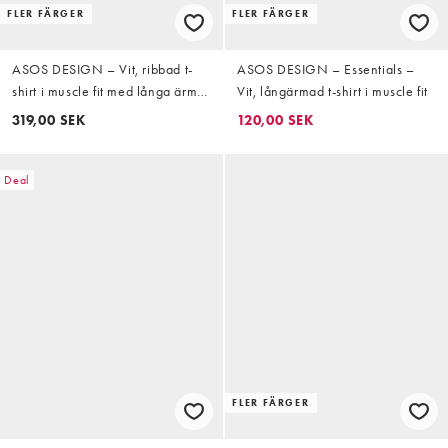
FLER FÄRGER
FLER FÄRGER
ASOS DESIGN – Vit, ribbad t-
ASOS DESIGN – Essentials –
shirt i muscle fit med långa ärmar
Vit, långärmad t-shirt i muscle fit
och henleykrage
319,00 SEK
120,00 SEK
Deal
FLER FÄRGER