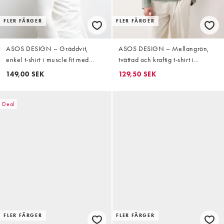
FLER FÄRGER
FLER FÄRGER
ASOS DESIGN – Gräddvit,
ASOS DESIGN – Mellangrön,
enkel t-shirt i muscle fit med
tvättad och kraftig t-shirt i
långa ärmar
oversized fit med boxig passform
149,00 SEK
129,50 SEK
och långa ärmar
Deal
FLER FÄRGER
FLER FÄRGER