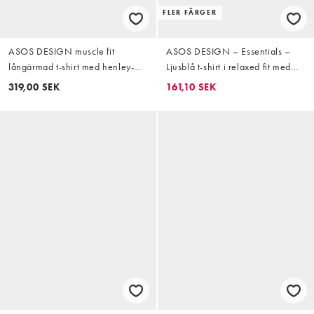
FLER FÄRGER
ASOS DESIGN muscle fit
ASOS DESIGN – Essentials –
långärmad t-shirt med henley-
Ljusblå t-shirt i relaxed fit med
ringning i beige ribb
långa ärmar
319,00 SEK
161,10 SEK