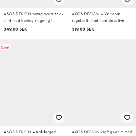
ASOS DESIGN boxig oversize-t-
ASOS DESIGN – Vit t-shirt i
shirt med henley-ringning i
regular fit med med slubvävd
mörkgrön
textur, långa ärmar och
349,00 SEK
319,00 SEK
henleykrage
Deal
ASOS DESIGN – Kakifärgad,
ASOS DESIGN kraftig t-shirt med