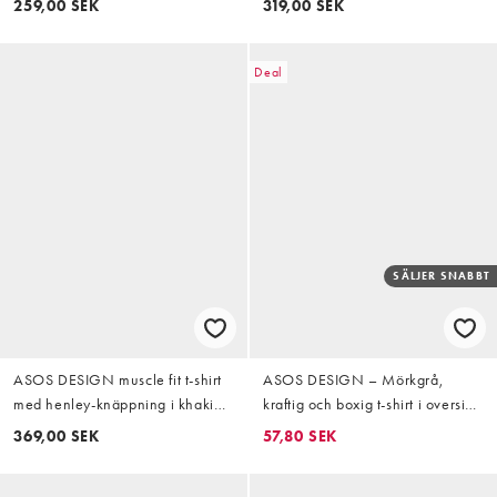
259,00 SEK
319,00 SEK
Deal
SÄLJER SNABBT
ASOS DESIGN muscle fit t-shirt
ASOS DESIGN – Mörkgrå,
med henley-knäppning i khaki
kraftig och boxig t-shirt i oversize
ribb
med långa ärmar
369,00 SEK
57,80 SEK