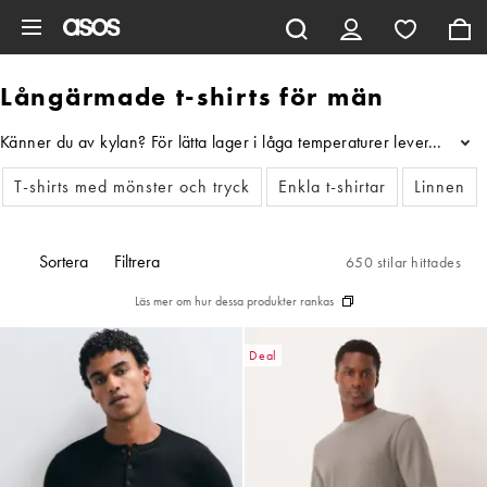
Hoppa till det huvudsakliga innehållet
Långärmade t-shirts för män
Känner du av kylan? För lätta lager i låga temperaturer levererar v
...
T-shirts med mönster och tryck
Enkla t-shirtar
Linnen
Sortera
Filtrera
650 stilar hittades
Läs mer om hur dessa produkter rankas
Deal