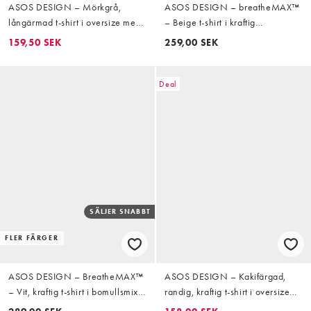
ASOS DESIGN – Mörkgrå,
ASOS DESIGN – breatheMAX™
långärmad t-shirt i oversize med
– Beige t-shirt i kraftig
tryck och kontrastfärgad krage
bomullsmix och regular fit med
159,50 SEK
259,00 SEK
långa ärmar
Deal
SÄLJER SNABBT
FLER FÄRGER
ASOS DESIGN – BreatheMAX™
ASOS DESIGN – Kakifärgad,
– Vit, kraftig t-shirt i bomullsmix
randig, kraftig t-shirt i oversize
med långa ärmar och
med långa ärmar