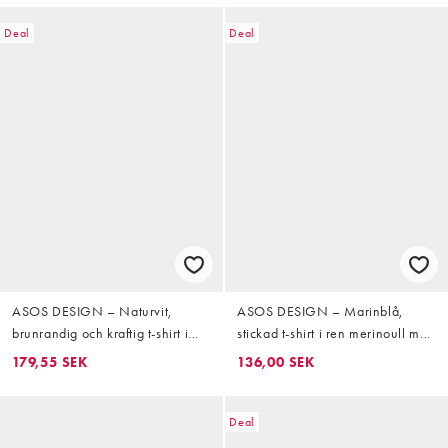
Deal
Deal
ASOS DESIGN – Naturvit,
ASOS DESIGN – Marinblå,
brunrandig och kraftig t-shirt i
stickad t-shirt i ren merinoull med
relaxed fit med långa ärmar
långa ärmar och rund
179,55 SEK
136,00 SEK
halsringning
Deal