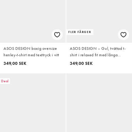
FLER FÄRGER
ASOS DESIGN boxig oversize
ASOS DESIGN – Gul, tvättad t-
henley-t-shirt med texttryck i vitt
shirt i relaxed fit med långa
ärmar
349,00 SEK
349,00 SEK
Deal