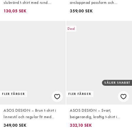
slubvävd t-shirt med rund
avslappnad passform och
halsringning och långa ärmar
ärmgrafik i grönt
130,05 SEK
359,00 SEK
Deal
SÄLJER SNABBT
FLER FÄRGER
FLER FÄRGER
ASOS DESIGN – Brun t-shirt i
ASOS DESIGN – Svart,
linnestil och regular fit med
beigerandig, kraftig t-shirt i
långa ärmar och henleykrage
oversized fit med boxig passform,
349,00 SEK
332,10 SEK
henleykrage och långa ärmar