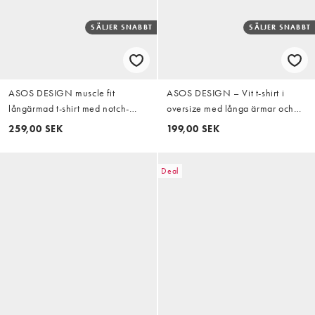
SÄLJER SNABBT
SÄLJER SNABBT
ASOS DESIGN muscle fit
ASOS DESIGN – Vit t-shirt i
långärmad t-shirt med notch-
oversize med långa ärmar och
ringning i svart
Tokyo-tryck
259,00 SEK
199,00 SEK
Deal