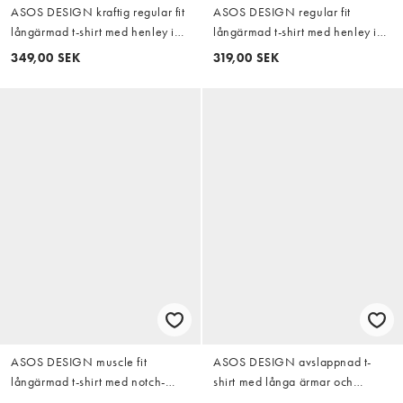
ASOS DESIGN kraftig regular fit
ASOS DESIGN regular fit
långärmad t-shirt med henley i
långärmad t-shirt med henley i
krämmelerad våffelstruktur
svart våffelstruktur
349,00 SEK
319,00 SEK
ASOS DESIGN muscle fit
ASOS DESIGN avslappnad t-
långärmad t-shirt med notch-
shirt med långa ärmar och
ringning i vitt
kontrast i blått och vitt waffle