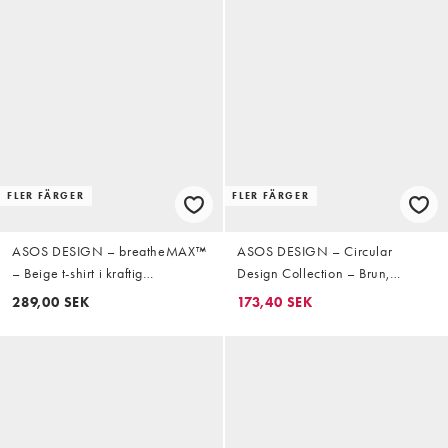
FLER FÄRGER
FLER FÄRGER
ASOS DESIGN – breatheMAX™
ASOS DESIGN – Circular
– Beige t-shirt i kraftig
Design Collection – Brun,
bomullsmix och oversized fit med
superkraftig t-shirt i oversize med
289,00 SEK
173,40 SEK
långa ärmar
långa ärmar