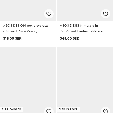
ASOS DESIGN boxig oversize t-
ASOS DESIGN muscle fit
shirt med långa ärmar,
långärmad Henley-t-shirt med
ärmpaneler och texttryck i vitt
broderat bröstemblem i
319,00 SEK
349,00 SEK
krämfärgad ribbad kvalitet
FLER FÄRGER
FLER FÄRGER