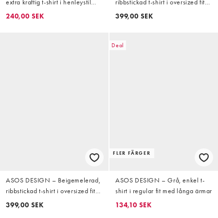
extra kraftig t-shirt i henleystil
ribbstickad t-shirt i oversized fit
och oversize med boxig
med långa ärmar
240,00 SEK
399,00 SEK
passform, långa ärmar och
våffeltextur
Deal
FLER FÄRGER
ASOS DESIGN – Beigemelerad,
ASOS DESIGN – Grå, enkel t-
ribbstickad t-shirt i oversized fit
shirt i regular fit med långa ärmar
med långa ärmar
399,00 SEK
134,10 SEK