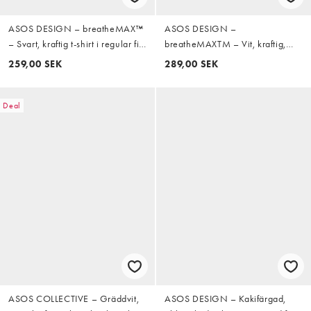
ASOS DESIGN – breatheMAX™
ASOS DESIGN –
– Svart, kraftig t-shirt i regular fit
breatheMAXTM – Vit, kraftig,
med långa ärmar av bomullsmix
oversize t-shirt i bomullsmix med
259,00 SEK
289,00 SEK
långa ärmar
Deal
ASOS COLLECTIVE – Gräddvit,
ASOS DESIGN – Kakifärgad,