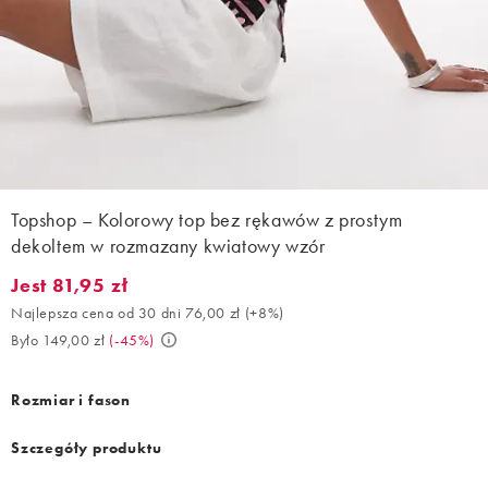
Topshop – Kolorowy top bez rękawów z prostym
dekoltem w rozmazany kwiatowy wzór
Jest 81,95 zł
Jest 81,95 zł. Najlepsza cena od 30 dni 76,00 zł (+8%). Było 149
Najlepsza cena od 30 dni 76,00 zł
(
+8%
)
Było 149,00 zł
(
-45%
)
Rozmiar i fason
Szczegóły produktu