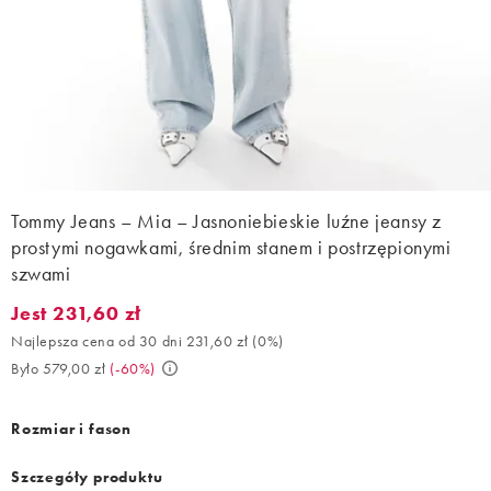
Tommy Jeans – Mia – Jasnoniebieskie luźne jeansy z
prostymi nogawkami, średnim stanem i postrzępionymi
szwami
Jest 231,60 zł
Jest 231,60 zł. Najlepsza cena od 30 dni 231,60 zł (0%). Było 57
Najlepsza cena od 30 dni 231,60 zł
(
0%
)
Było 579,00 zł
(
-60%
)
Rozmiar i fason
Szczegóły produktu