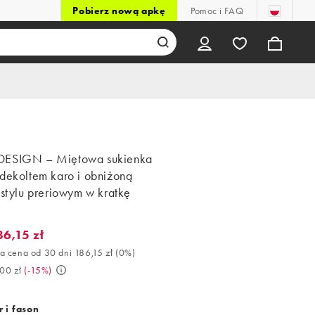
Pobierz nową apkę
Pomoc i FAQ
ESIGN – Miętowa sukienka
 dekoltem karo i obniżoną
 stylu preriowym w kratkę
86,15 zł
,15 zł. Najlepsza cena od 30 dni 186,15 zł (0%). Było 219,00 zł. (-
a cena od 30 dni 186,15 zł
(
0%
)
00 zł
(
-15%
)
 i fason