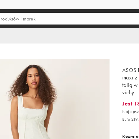
ASOS D
maxi z
talią w
vichy
Jest 1
Jest 186
Najlepsz
Było 219,
Rozmiar