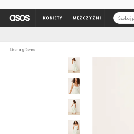
Pomiń i przejdź do głównej zawartości
KOBIETY
MĘŻCZYŹNI
Strona główna