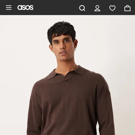
Pomiń i przejdź do głównej zawartości