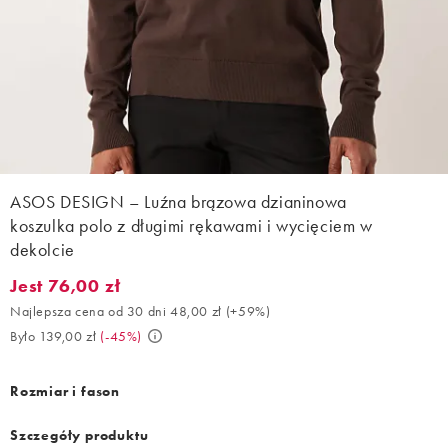
ASOS DESIGN – Luźna brązowa dzianinowa
koszulka polo z długimi rękawami i wycięciem w
dekolcie
Jest 76,00 zł
Jest 76,00 zł. Najlepsza cena od 30 dni 48,00 zł (+59%). Było 13
Najlepsza cena od 30 dni 48,00 zł
(
+59%
)
Było 139,00 zł
(
-45%
)
Rozmiar i fason
Szczegóły produktu