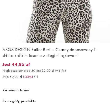
ASOS DESIGN Fuller Bust – Czarny dopasowany T-
shirt o krótkim fasonie z długimi rękawami
Jest 44,85 zł
Jest 44,85 zł. Najlepsza cena od 30 dni 32,00 zł (+41%). Było 69
Najlepsza cena od 30 dni 32,00 zł
(
+41%
)
Było 69,00 zł
(
-35%
)
Rozmiar i fason
Szczegóły produktu