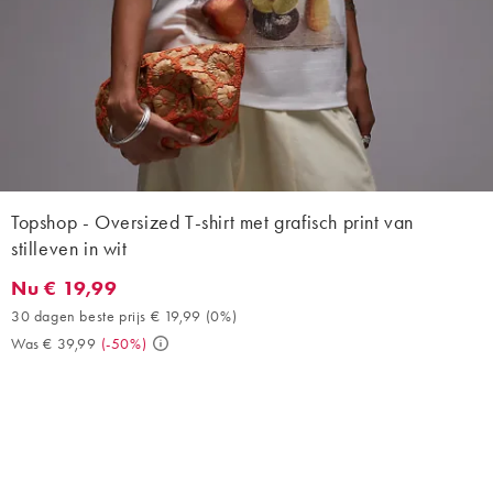
Topshop - Oversized T-shirt met grafisch print van
stilleven in wit
Nu € 19,99
Nu € 19,99. 30 dagen beste prijs € 19,99 (0%). Was € 39,99. (-
30 dagen beste prijs € 19,99
(
0%
)
Was € 39,99
(
-50%
)