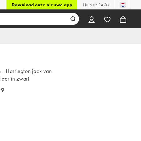
Download onze nieuwe app
Hulp en FAQs
 - Harrington jack van
eleer in zwart
99