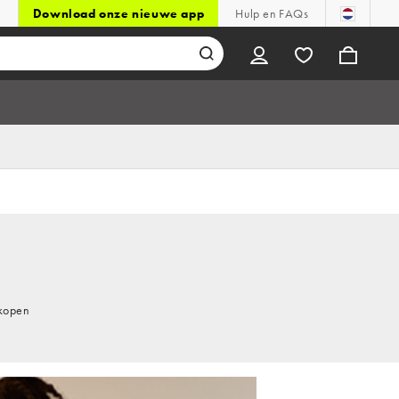
Download onze nieuwe app
Hulp en FAQs
 kopen