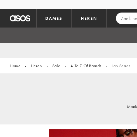
Ga direct naar inhoud
DAMES
HEREN
Home
›
Heren
›
Sale
›
A To Z Of Brands
›
Lab Series
Maak 