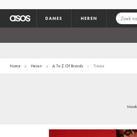
Ga direct naar inhoud
DAMES
HEREN
Home
›
Heren
›
A To Z Of Brands
›
Timex
Maak 