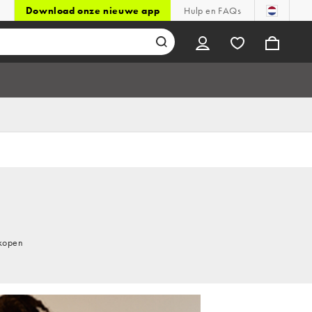
Download onze nieuwe app
Hulp en FAQs
 kopen