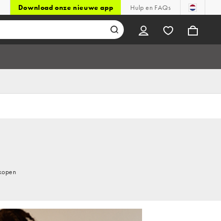
Download onze nieuwe app
Hulp en FAQs
 kopen