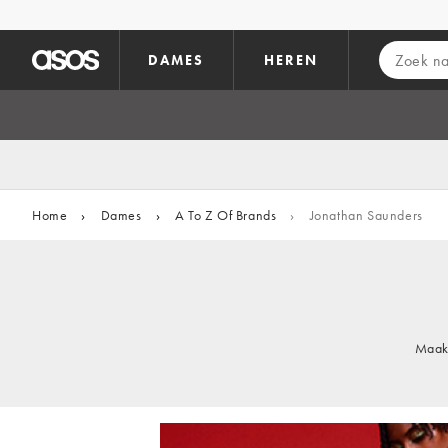
Ga direct naar inhoud
DAMES
HEREN
Home
›
Dames
›
A To Z Of Brands
›
Jonathan Saunders
Maak 