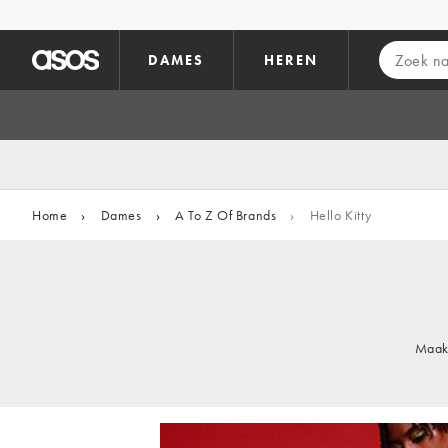
Ga direct naar inhoud
DAMES
HEREN
Home
›
Dames
›
A To Z Of Brands
›
Hello Kitty
Maak 