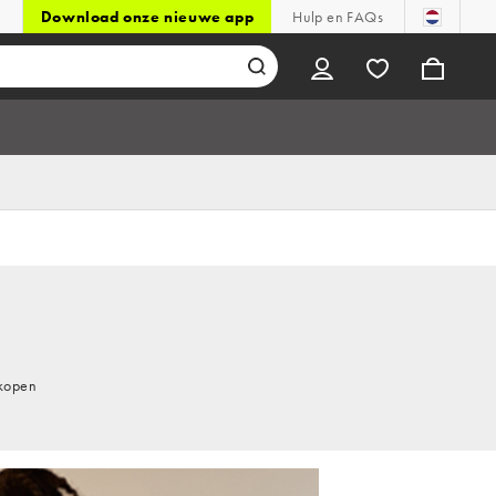
Download onze nieuwe app
Hulp en FAQs
 kopen