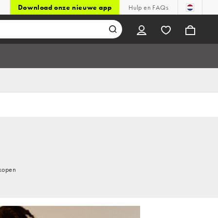
Download onze nieuwe app
Hulp en FAQs
 kopen