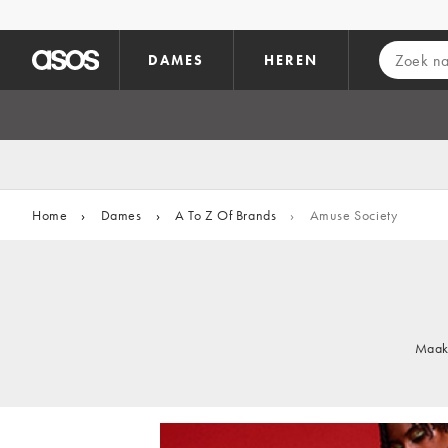
Ga direct naar inhoud
DAMES
HEREN
Home
›
Dames
›
A To Z Of Brands
›
Amuse Society
Maak 