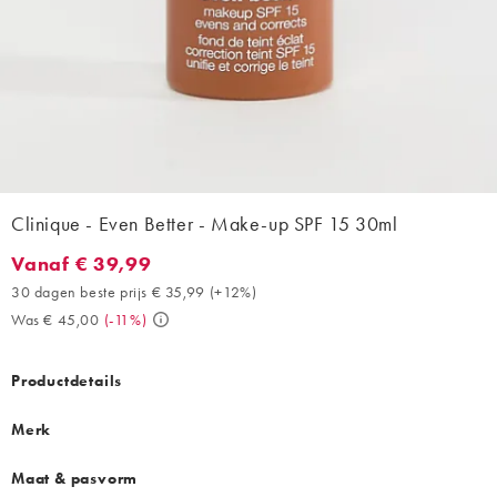
Clinique - Even Better - Make-up SPF 15 30ml
Vanaf € 39,99
Vanaf € 39,99. 30 dagen beste prijs € 35,99 (+12%). Was € 45,0
30 dagen beste prijs € 35,99
(
+12%
)
Was € 45,00
(
-11%
)
Productdetails
Merk
Maat & pasvorm