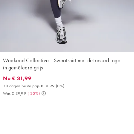
Weekend Collective - Sweatshirt met distressed logo
in gemêleerd grijs
Nu € 31,99
Nu € 31,99. 30 dagen beste prijs € 31,99 (0%). Was € 39,99. (-
30 dagen beste prijs € 31,99
(
0%
)
Was € 39,99
(
-20%
)