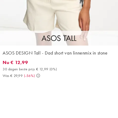
ASOS DESIGN Tall - Dad short van linnenmix in stone
Nu € 12,99
Nu € 12,99. 30 dagen beste prijs € 12,99 (0%). Was € 29,99. (-
30 dagen beste prijs € 12,99
(
0%
)
Was € 29,99
(
-56%
)