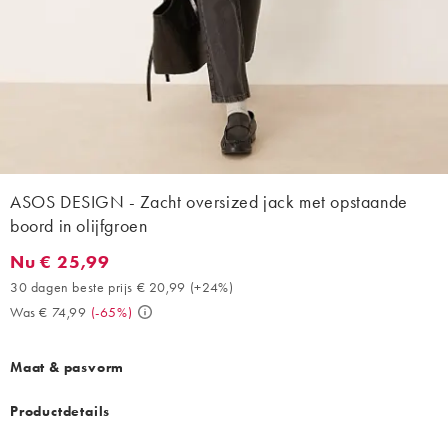
ASOS DESIGN - Zacht oversized jack met opstaande
boord in olijfgroen
Nu € 25,99
Nu € 25,99. 30 dagen beste prijs € 20,99 (+24%). Was € 74,99.
30 dagen beste prijs € 20,99
(
+24%
)
Was € 74,99
(
-65%
)
Maat & pasvorm
Productdetails