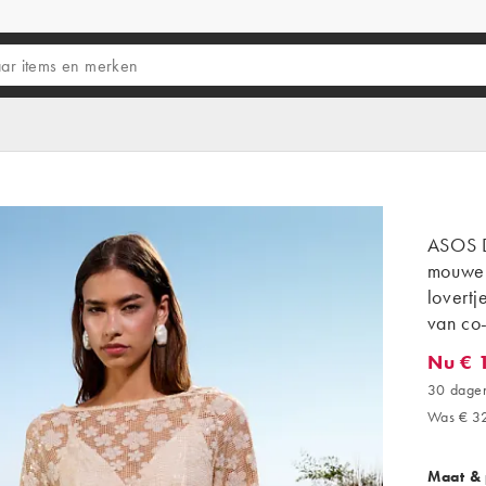
ASOS D
mouwen
lovertj
van co-
Nu € 
Nu € 19
30 dagen
Was € 3
Maat &