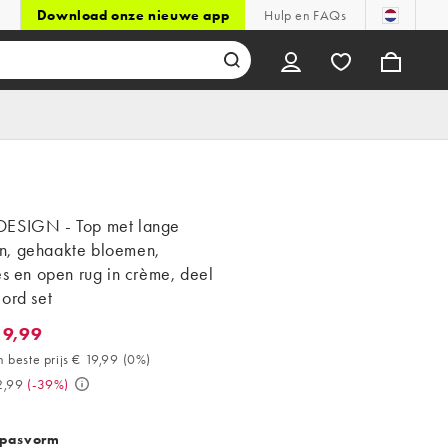
Download onze nieuwe app
Hulp en FAQs
ESIGN - Top met lange
, gehaakte bloemen,
es en open rug in crème, deel
ord set
19,99
,99. 30 dagen beste prijs € 19,99 (0%). Was € 32,99. (-39%)
 beste prijs € 19,99
(
0%
)
2,99
(
-39%
)
 pasvorm