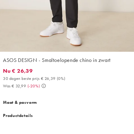
ASOS DESIGN - Smaltoelopende chino in zwart
Nu € 26,39
Nu € 26,39. 30 dagen beste prijs € 26,39 (0%). Was € 32,99. (
30 dagen beste prijs € 26,39
(
0%
)
Was € 32,99
(
-20%
)
Maat & pasvorm
Productdetails