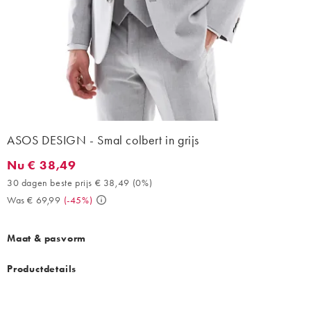
ASOS DESIGN - Smal colbert in grijs
Nu € 38,49
Nu € 38,49. 30 dagen beste prijs € 38,49 (0%). Was € 69,99. (
30 dagen beste prijs € 38,49
(
0%
)
Was € 69,99
(
-45%
)
Maat & pasvorm
Productdetails