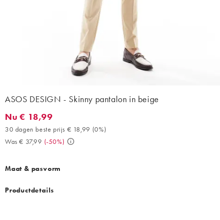
ASOS DESIGN - Skinny pantalon in beige
Nu € 18,99
Nu € 18,99. 30 dagen beste prijs € 18,99 (0%). Was € 37,99. (-
30 dagen beste prijs € 18,99
(
0%
)
Was € 37,99
(
-50%
)
Maat & pasvorm
Productdetails