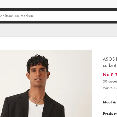
ASOS D
colbert
Nu € 
Nu € 79
30 dagen
Was € 1
Maat &
Product