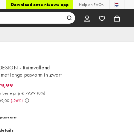
Download onze nieuwe app
Hulp en FAQs
ESIGN - Ruimvallend
 met lange pasvorm in zwart
79,99
,99. 30 dagen beste prijs € 79,99 (0%). Was € 109,00. (-26%)
 beste prijs € 79,99
(
0%
)
09,00
(
-26%
)
 pasvorm
details