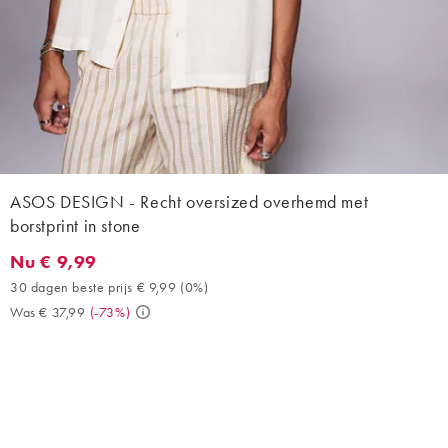
ASOS DESIGN - Recht oversized overhemd met
borstprint in stone
Nu € 9,99
Nu € 9,99. 30 dagen beste prijs € 9,99 (0%). Was € 37,99. (-73%
30 dagen beste prijs € 9,99
(
0%
)
Was € 37,99
(
-73%
)