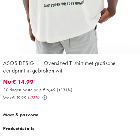
ASOS DESIGN - Oversized T-shirt met grafische
eendprint in gebroken wit
Nu € 14,99
Nu € 14,99. 30 dagen beste prijs € 6,49 (+131%). Was € 19,99. 
30 dagen beste prijs € 6,49
(
+131%
)
Was € 19,99
(
-25%
)
Maat & pasvorm
Productdetails