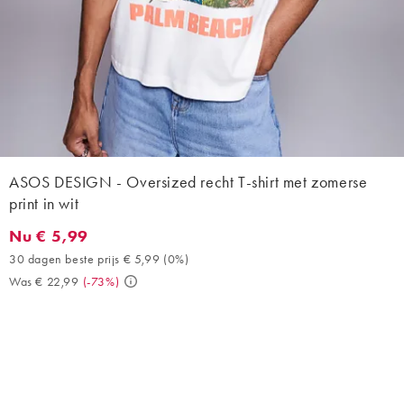
ASOS DESIGN - Oversized recht T-shirt met zomerse
print in wit
Nu € 5,99
Nu € 5,99. 30 dagen beste prijs € 5,99 (0%). Was € 22,99. (-73
30 dagen beste prijs € 5,99
(
0%
)
Was € 22,99
(
-73%
)