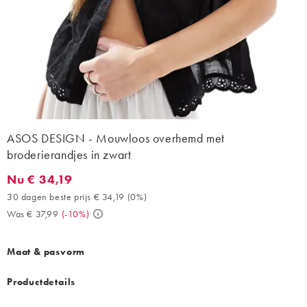
ASOS DESIGN - Mouwloos overhemd met
broderierandjes in zwart
Nu € 34,19
Nu € 34,19. 30 dagen beste prijs € 34,19 (0%). Was € 37,99. (-1
30 dagen beste prijs € 34,19
(
0%
)
Was € 37,99
(
-10%
)
Maat & pasvorm
Productdetails