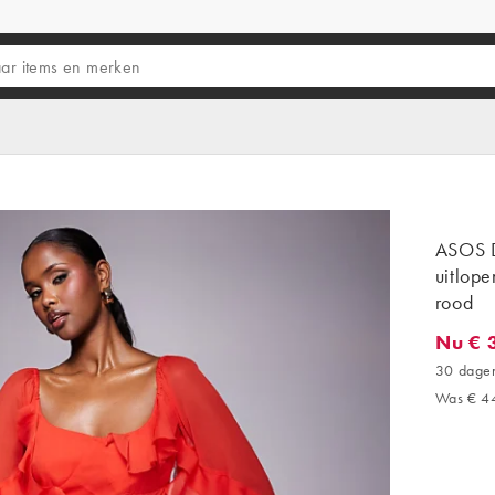
ASOS D
uitlop
rood
Nu € 
Nu € 39
30 dagen
Was € 4