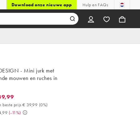
Download onze nieuwe app
Hulp en FAQs
ESIGN - Mini jurk met
ende mouwen en ruches in
39,99
,99. 30 dagen beste prijs € 39,99 (0%). Was € 44,99. (-11%)
 beste prijs € 39,99
(
0%
)
4,99
(
-11%
)