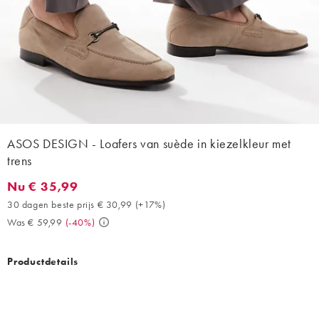
ASOS DESIGN - Loafers van suède in kiezelkleur met
trens
Nu € 35,99
Nu € 35,99. 30 dagen beste prijs € 30,99 (+17%). Was € 59,99.
30 dagen beste prijs € 30,99
(
+17%
)
Was € 59,99
(
-40%
)
Productdetails