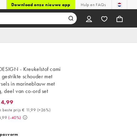
Download onze nieuwe app
Hulp en FAQs
ESIGN - Kreukelstof cami
 gestrikte schouder met
rsels in marineblauw met
, deel van co-ord set
14,99
,99. 30 dagen beste prijs € 11,99 (+26%). Was € 24,99. (-40%)
 beste prijs € 11,99
(
+26%
)
4,99
(
-40%
)
 pasvorm