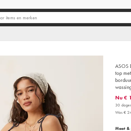
ASOS D
top met
borduu
wassing
Nu € 
Nu € 14
30 dagen
Was € 2
Maat &