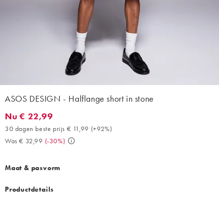
ASOS DESIGN - Halflange short in stone
Nu € 22,99
Nu € 22,99. 30 dagen beste prijs € 11,99 (+92%). Was € 32,99. 
30 dagen beste prijs € 11,99
(
+92%
)
Was € 32,99
(
-30%
)
Maat & pasvorm
Productdetails