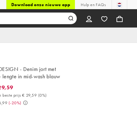
Download onze nieuwe app
Hulp en FAQs
ESIGN - Denim jort met
e lengte in mid-wash blauw
29,59
,59. 30 dagen beste prijs € 29,59 (0%). Was € 36,99. (-20%)
 beste prijs € 29,59
(
0%
)
6,99
(
-20%
)