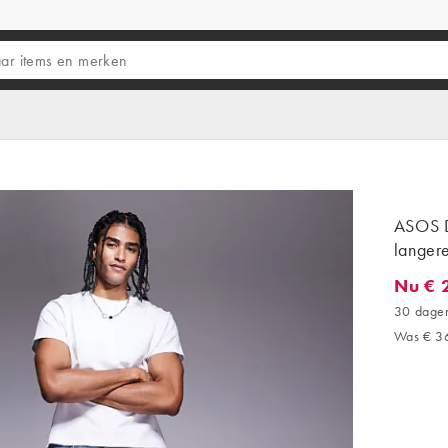
ASOS D
langer
Nu € 
Nu € 29
30 dagen
Was € 3