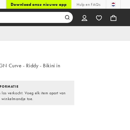
Download onze nieuwe app
Hulp en FAQs
 Curve - Riddy - Bikini in
FORMATIE
 los verkocht. Voeg elk item apart van
e winkelmandje toe.