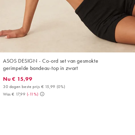
ASOS DESIGN - Co-ord set van gesmokte
gerimpelde bandeau-top in zwart
Nu € 15,99
Nu € 15,99. 30 dagen beste prijs € 15,99 (0%). Was € 17,99. (-1
30 dagen beste prijs € 15,99
(
0%
)
Was € 17,99
(
-11%
)