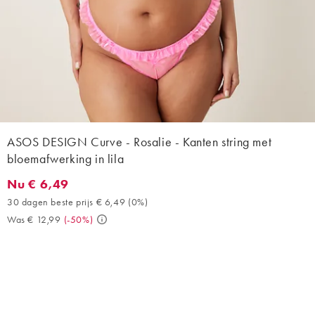
ASOS DESIGN Curve - Rosalie - Kanten string met
bloemafwerking in lila
Nu € 6,49
Nu € 6,49. 30 dagen beste prijs € 6,49 (0%). Was € 12,99. (-50
30 dagen beste prijs € 6,49
(
0%
)
Was € 12,99
(
-50%
)