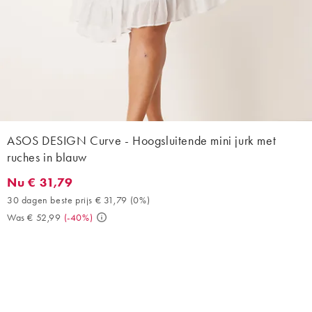
ASOS DESIGN Curve - Hoogsluitende mini jurk met
ruches in blauw
Nu € 31,79
Nu € 31,79. 30 dagen beste prijs € 31,79 (0%). Was € 52,99. (-
30 dagen beste prijs € 31,79
(
0%
)
Was € 52,99
(
-40%
)