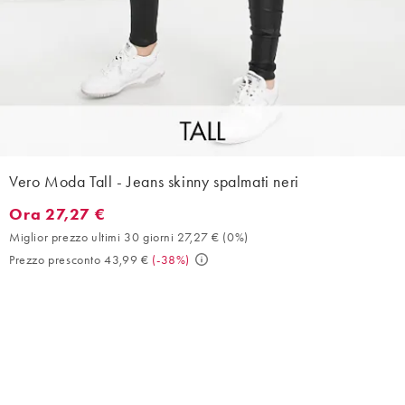
Vero Moda Tall - Jeans skinny spalmati neri
Ora 27,27 €
Ora 27,27 €. Miglior prezzo ultimi 30 giorni 27,27 € (0%). Prezz
Miglior prezzo ultimi 30 giorni 27,27 €
(
0%
)
Prezzo presconto 43,99 €
(
-38%
)