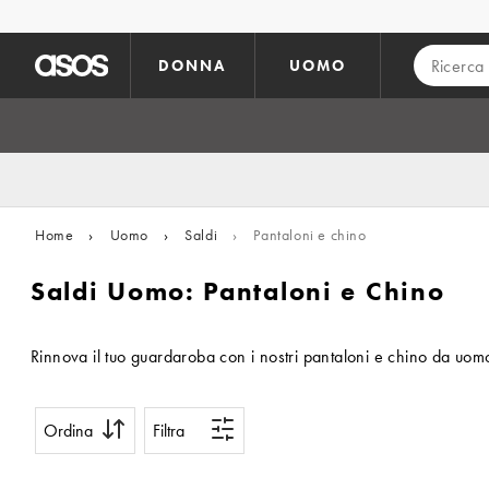
Vai al contenuto principale
DONNA
UOMO
Home
›
Uomo
›
Saldi
›
Pantaloni e chino
Saldi Uomo: Pantaloni e Chino
Rinnova il tuo guardaroba con i nostri pantaloni e chino da uomo 
Ordina
Filtra