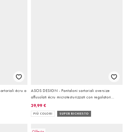
rtoriali écru a
ASOS DESIGN - Pantaloni sartoriali oversize
affusolati écru microtesturizzati con regolatori
laterali
39,99 €
PIÙ COLORI
SUPER RICHIESTO
Offerta