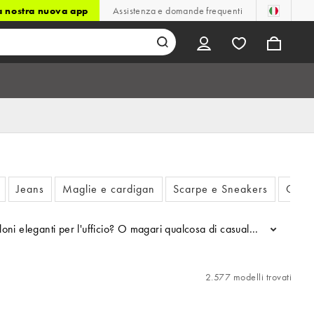
la nostra nuova app
Assistenza e domande frequenti
Jeans
Maglie e cardigan
Scarpe e Sneakers
Giacc
oni eleganti per l'ufficio? O magari qualcosa di casual per il fine se
...
2.577 modelli trovati