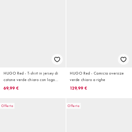
HUGO Red - T-shirt in jersey di
HUGO Red - Camicia oversize
cotone verde chiaro con logo
verde chiaro a righe
riflettente
69,99 €
129,99 €
Offerta
Offerta