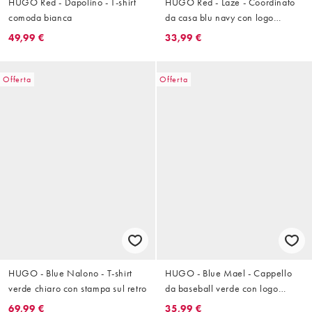
HUGO Red - Dapolino - T-shirt
HUGO Red - Laze - Coordinato
comoda bianca
da casa blu navy con logo
centrale - T-shirt comoda
49,99 €
33,99 €
Offerta
Offerta
HUGO - Blue Nalono - T-shirt
HUGO - Blue Mael - Cappello
verde chiaro con stampa sul retro
da baseball verde con logo
laterale
69,99 €
35,99 €