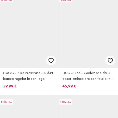
HUGO - Blue Noxwash - T-shirt
HUGO Red - Confezione da 3
bianca regular fit con logo
boxer multicolore con fascia in
vita con logo
59,99 €
45,99 €
Offerta
Offerta