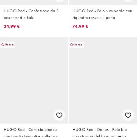
HUGO Red - Confezione da 3
HUGO Red - Polo slim verde con
boxer neri e kaki
riquadro rosso sul petto
34,99 €
74,99 €
Offerta
Offerta
HUGO Red - Camicia bianca
HUGO Red - Donos - Polo blu
con bordi stampati e colletto a
con stampa del logo sul petto