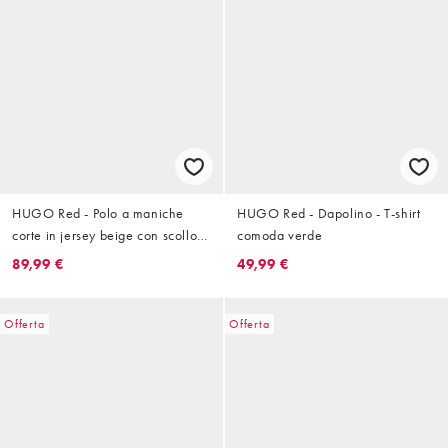
HUGO Red - Polo a maniche
HUGO Red - Dapolino - T-shirt
corte in jersey beige con scollo a
comoda verde
V
89,99 €
49,99 €
Offerta
Offerta