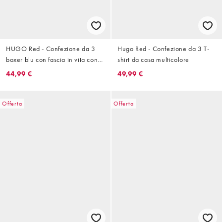
HUGO Red - Confezione da 3
Hugo Red - Confezione da 3 T-
boxer blu con fascia in vita con
shirt da casa multicolore
logo
44,99 €
49,99 €
Offerta
Offerta