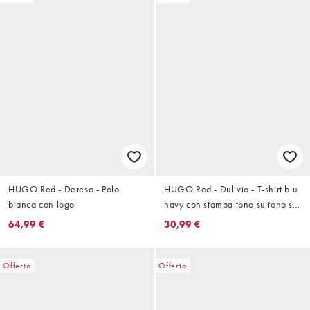
HUGO Red - Dereso - Polo
HUGO Red - Dulivio - T-shirt blu
bianca con logo
navy con stampa tono su tono sul
petto
64,99 €
30,99 €
Offerta
Offerta