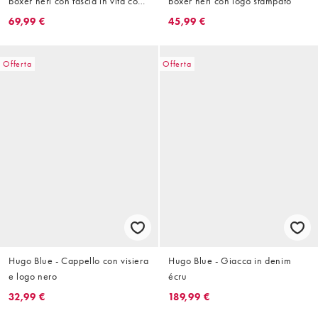
boxer neri con fascia in vita con
boxer neri con logo stampato
logo
69,99 €
45,99 €
Offerta
Offerta
Hugo Blue - Cappello con visiera
Hugo Blue - Giacca in denim
e logo nero
écru
32,99 €
189,99 €