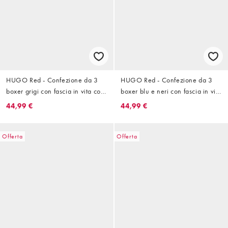
HUGO Red - Confezione da 3
HUGO Red - Confezione da 3
boxer grigi con fascia in vita con
boxer blu e neri con fascia in vita
logo
con logo
44,99 €
44,99 €
Offerta
Offerta