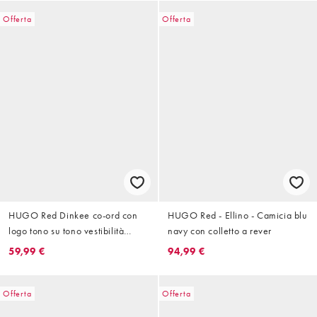
Offerta
Offerta
HUGO Red Dinkee co-ord con
HUGO Red - Ellino - Camicia blu
logo tono su tono vestibilità
navy con colletto a rever
oversize T-shirt navy
59,99 €
94,99 €
Offerta
Offerta