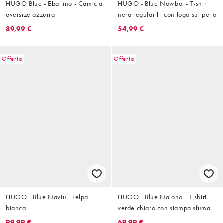
HUGO Blue - Ebaffino - Camicia
HUGO - Blue Nowboi - T-shirt
oversize azzurra
nera regular fit con logo sul petto
89,99 €
54,99 €
Offerta
Offerta
HUGO - Blue Naviu - Felpa
HUGO - Blue Nalono - T-shirt
bianca
verde chiaro con stampa sfumata
sul retro
99,99 €
69,99 €