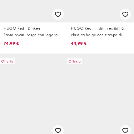
HUGO Red - Dinkee -
HUGO Red - T-shirt vestibilità
Pantaloncini beige con logo tono
classica beige con stampa di
su tono
rosa sul petto
74,99 €
44,99 €
Offerta
Offerta