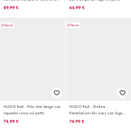
rever
89,99 €
64,99 €
Offerta
Offerta
HUGO Red - Polo slim beige con
HUGO Red - Dinkee -
riquadro rosso sul petto
Pantaloncini blu navy con logo
tono su tono in coordinato
74,99 €
74,99 €