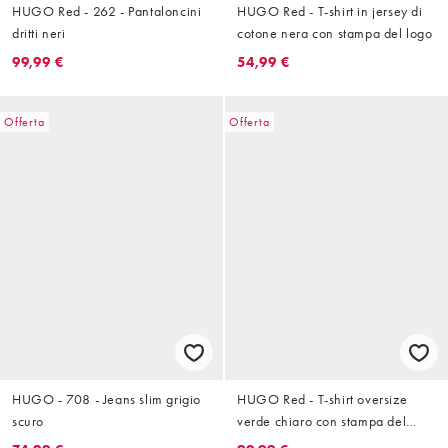
HUGO Red - 262 - Pantaloncini
HUGO Red - T-shirt in jersey di
dritti neri
cotone nera con stampa del logo
99,99 €
54,99 €
Offerta
Offerta
HUGO - 708 - Jeans slim grigio
HUGO Red - T-shirt oversize
scuro
verde chiaro con stampa del
logo (colletto con bottoni)