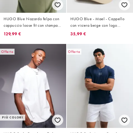
HUGO Blue Nazardo felpa con
HUGO Blue - Mael - Cappello
cappuccio loose fit con stampa
con visiera beige con logo
sul retro in verde chiaro
laterale
129,99 €
35,99 €
Offerta
Offerta
PIÙ COLORI