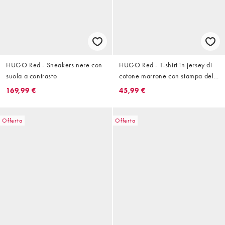
HUGO Red - Sneakers nere con
HUGO Red - T-shirt in jersey di
suola a contrasto
cotone marrone con stampa del
logo
169,99 €
45,99 €
Offerta
Offerta