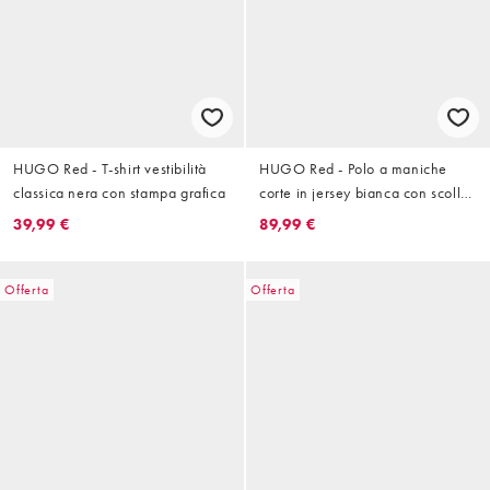
HUGO Red - T-shirt vestibilità
HUGO Red - Polo a maniche
classica nera con stampa grafica
corte in jersey bianca con scollo
a V
39,99 €
89,99 €
Offerta
Offerta