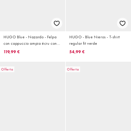
HUGO Blue - Nazardo - Felpa
HUGO - Blue Nieros - T-shirt
con cappuccio ampia écru con
regular fit verde
stampa sul retro in coordinato
119,99 €
54,99 €
Offerta
Offerta