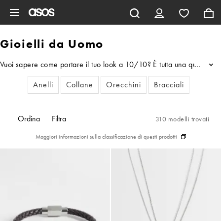
Vai al contenuto principale
Gioielli da Uomo
Vuoi sapere come portare il tuo look a 10/10? È tutta una questione d
...
Anelli
Collane
Orecchini
Bracciali
Ordina
Filtra
310 modelli trovati
Maggiori informazioni sulla classificazione di questi prodotti