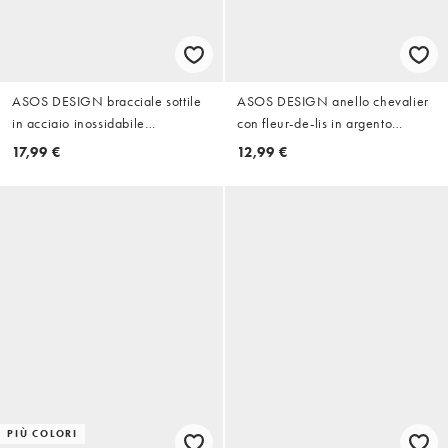
ASOS DESIGN bracciale sottile
ASOS DESIGN anello chevalier
in acciaio inossidabile
con fleur-de-lis in argento
impermeabile con cordino, color
brunito
17,99 €
12,99 €
argento
PIÙ COLORI