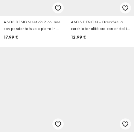
ASOS DESIGN set da 2 collane
ASOS DESIGN - Orecchini a
con pendente fuso e pietra in
cerchio tonalità oro con cristalli
argento
incisi
17,99 €
12,99 €