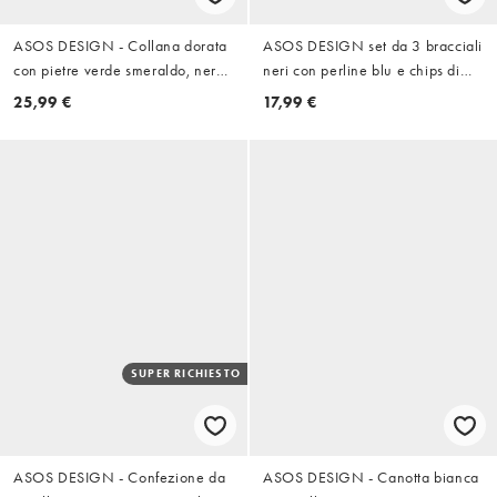
ASOS DESIGN - Collana dorata
ASOS DESIGN set da 3 bracciali
con pietre verde smeraldo, nere
neri con perline blu e chips di
e cristalli
pietra amazzonite semipreziosa
25,99 €
17,99 €
SUPER RICHIESTO
ASOS DESIGN - Confezione da
ASOS DESIGN - Canotta bianca