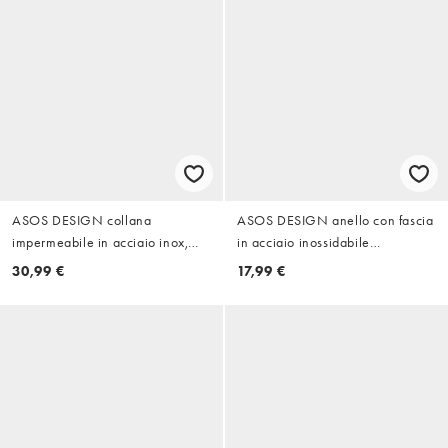
ASOS DESIGN collana
ASOS DESIGN anello con fascia
impermeabile in acciaio inox,
in acciaio inossidabile
confezione da 2, con pendente a
impermeabile color argento
30,99 €
17,99 €
stella in argento