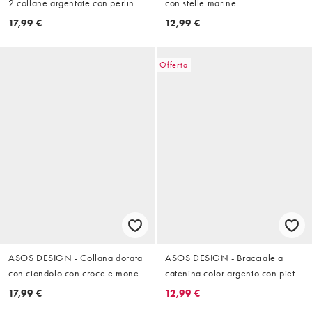
2 collane argentate con perline
con stelle marine
e ciondolo a forma di sole
17,99 €
12,99 €
Offerta
ASOS DESIGN - Collana dorata
ASOS DESIGN - Bracciale a
con ciondolo con croce e moneta
catenina color argento con pietre
di San Cristoforo
incastonate
17,99 €
12,99 €