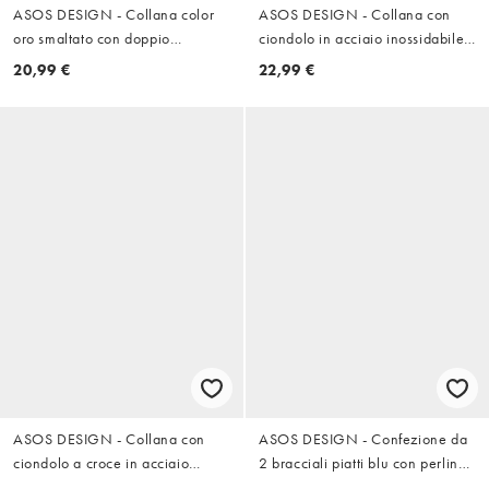
ASOS DESIGN - Collana color
ASOS DESIGN - Collana con
oro smaltato con doppio
ciondolo in acciaio inossidabile
ciondolo con rosa e San
resistente all'acqua argentato a
20,99 €
22,99 €
Cristoforo
forma di piuma
ASOS DESIGN - Collana con
ASOS DESIGN - Confezione da
ciondolo a croce in acciaio
2 bracciali piatti blu con perline
inossidabile impermeabile con
e catenina a corda arrotondata