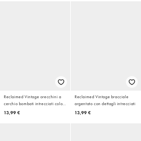
marrone
Reclaimed Vintage orecchini a
Reclaimed Vintage bracciale
cerchio bombati intrecciati color
argentato con dettagli intrecciati
argento
13,99 €
13,99 €