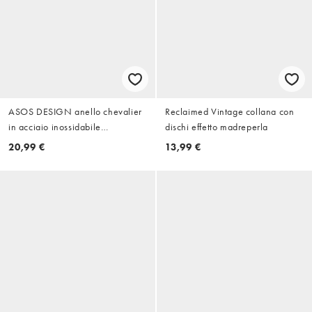
ASOS DESIGN anello chevalier
Reclaimed Vintage collana con
in acciaio inossidabile
dischi effetto madreperla
impermeabile con simbolo di San
20,99 €
13,99 €
Cristoforo in argento brunito