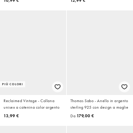
10,99 €
12,99 €
PIÙ COLORI
Reclaimed Vintage - Collana
Thomas Sabo - Anello in argento
unisex a catenina color argento
sterling 925 con design a maglie
13,99 €
Da
179,00 €