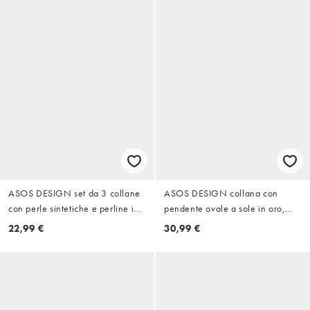
ASOS DESIGN set da 3 collane
ASOS DESIGN collana con
con perle sintetiche e perline in
pendente ovale a sole in oro,
argento
confezione da 2, in acciaio
22,99 €
30,99 €
inossidabile impermeabile