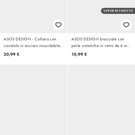
SUPER RICHIESTO
ASOS DESIGN - Collana con
ASOS DESIGN bracciale con
ciondolo in acciaio inossidabile
perle sintetiche in vetro da 6 mm
resistente all'acqua argentato a
bianco
20,99 €
10,99 €
forma di stella