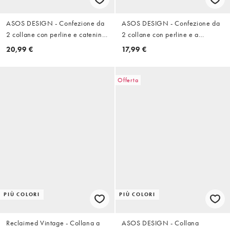
ASOS DESIGN - Confezione da
ASOS DESIGN - Confezione da
2 collane con perline e catenina
2 collane con perline e a
a corda blu con bordi arrotondati
catenina color oro
20,99 €
17,99 €
Offerta
PIÙ COLORI
PIÙ COLORI
Reclaimed Vintage - Collana a
ASOS DESIGN - Collana