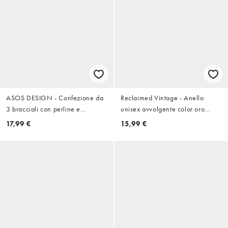
ASOS DESIGN - Confezione da
Reclaimed Vintage - Anello
3 bracciali con perline e
unisex avvolgente color oro
catenina multicolore
brunito con pietra verde
17,99 €
15,99 €