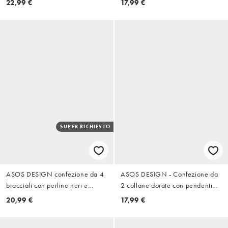
22,99 €
17,99 €
cristalli di citrino e pietra color
oro
SUPER RICHIESTO
ASOS DESIGN confezione da 4
ASOS DESIGN - Confezione da
bracciali con perline neri e
2 collane dorate con pendenti
occhio di tigre sintetico in
stile romano
20,99 €
17,99 €
argento canna di fucile