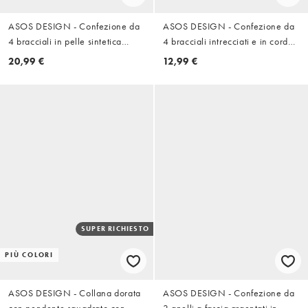
ASOS DESIGN - Confezione da
ASOS DESIGN - Confezione da
4 bracciali in pelle sintetica
4 bracciali intrecciati e in corda
intrecciata e perline effetto
intrecciata multicolore con
20,99 €
12,99 €
occhio di tigre color oro antico
tirante
SUPER RICHIESTO
PIÙ COLORI
ASOS DESIGN - Collana dorata
ASOS DESIGN - Confezione da