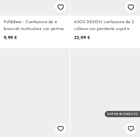
Pull&Bear - Confezione da 4
ASOS DESIGN confezione da 2
bracciali multicolore con perline
collane con pendente cupid e
croce a doppia catenina in oro
9,99 €
22,99 €
SUPER RICHIESTO