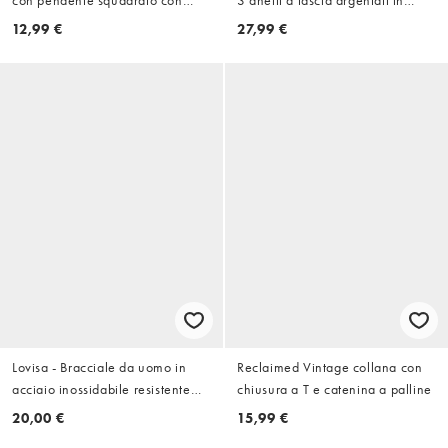
con pendente squadrato con
3 anelli a fascia argentati in
pietra occhio di tigre
acciaio inossidabile resistente
12,99 €
27,99 €
semipreziosa
all'acqua
Lovisa - Bracciale da uomo in
Reclaimed Vintage collana con
acciaio inossidabile resistente
chiusura a T e catenina a palline
all'acqua con perline
20,00 €
15,99 €
semipreziose e intrecciato