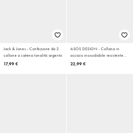
Jack & Jones - Confezione da 2
ASOS DESIGN - Collana in
collane a catena tonalità argento
acciaio inossidabile resistente
all'acqua tonalità oro con doppio
17,99 €
22,99 €
pendente