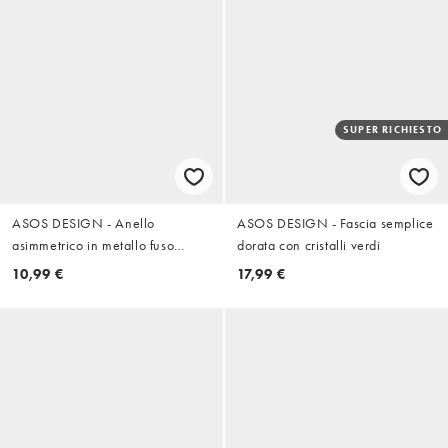
SUPER RICHIESTO
ASOS DESIGN - Anello
ASOS DESIGN - Fascia semplice
asimmetrico in metallo fuso
dorata con cristalli verdi
argentato
10,99 €
17,99 €