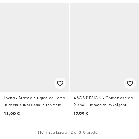
Lovisa - Bracciale rigido da uomo
ASOS DESIGN - Confezione da
in acciaio inossidabile resistente
2 anelli intrecciati avvolgenti
all'acqua color argento con
argento
13,00 €
17,99 €
motivo filo attorcigliato
Hai visualizzato 72 di 310 prodotti