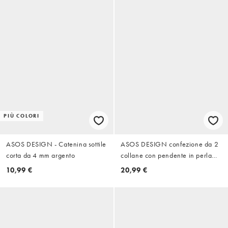
PIÙ COLORI
ASOS DESIGN - Catenina sottile
ASOS DESIGN confezione da 2
corta da 4 mm argento
collane con pendente in perla
sintetica e conchiglia, color oro
10,99 €
20,99 €