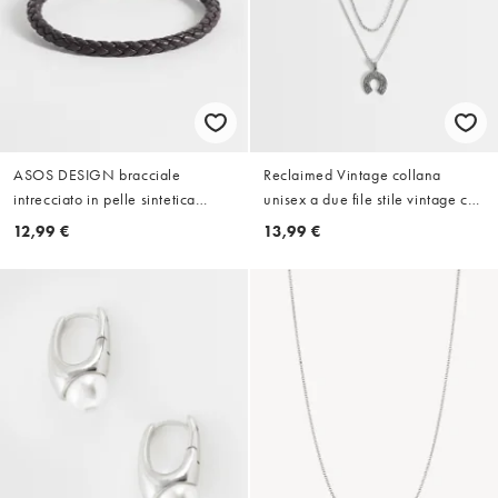
ASOS DESIGN bracciale
Reclaimed Vintage collana
intrecciato in pelle sintetica
unisex a due file stile vintage con
marrone
ferro di cavallo in argento
12,99 €
13,99 €