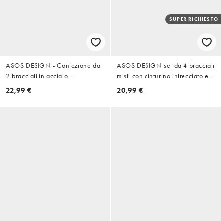
SUPER RICHIESTO
ASOS DESIGN - Confezione da
ASOS DESIGN set da 4 bracciali
2 bracciali in acciaio
misti con cinturino intrecciato e
inossidabile impermeabile con
perline in tonalità neutre
22,99 €
20,99 €
catenina a maglie arrotondate e
a maglie curb color oro