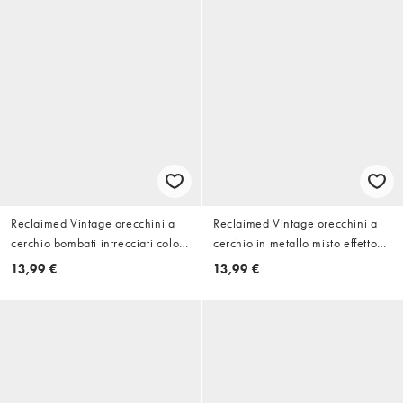
Reclaimed Vintage orecchini a
Reclaimed Vintage orecchini a
cerchio bombati intrecciati color
cerchio in metallo misto effetto
oro
argento fuso
13,99 €
13,99 €