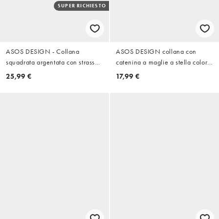
SUPER RICHIESTO
ASOS DESIGN - Collana
ASOS DESIGN collana con
squadrata argentata con strass
catenina a maglie a stella color
cristallo blu
argento
25,99 €
17,99 €