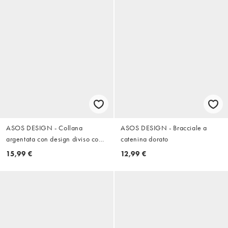
ASOS DESIGN - Collana
ASOS DESIGN - Bracciale a
argentata con design diviso con
catenina dorato
catenina e perline
15,99 €
12,99 €