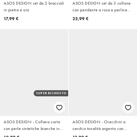
ASOS DESIGN set da 2 bracciali
ASOS DESIGN set da 3 collane
in pietra e oro
con pendente a rosa e perline
effetto occhio di tigre in argento
17,99 €
25,99 €
SUPER RICHIESTO
ASOS DESIGN - Collana corta
ASOS DESIGN - Orecchini a
con perle sintetiche bianche in
cerchio tonalità argento con
vetro da 6 mm
cristalli