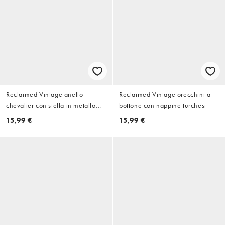
Reclaimed Vintage anello
Reclaimed Vintage orecchini a
chevalier con stella in metallo
bottone con nappine turchesi
placcato misto
15,99 €
15,99 €