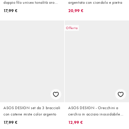
doppio filo unisex tonalità oro
argentata con ciondolo e pietra
con occhio di tigre
17,99 €
20,99 €
Offerta
ASOS DESIGN set da 3 bracciali
ASOS DESIGN - Orecchini a
con catene miste color argento
cerchio in acciaio inossidabile
resistente all'acqua tonalità oro
17,99 €
12,99 €
con design a stella