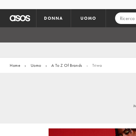
Vai al contenuto principale
DONNA
UOMO
Home
›
Uomo
›
A To Z Of Brands
›
Triwa
M